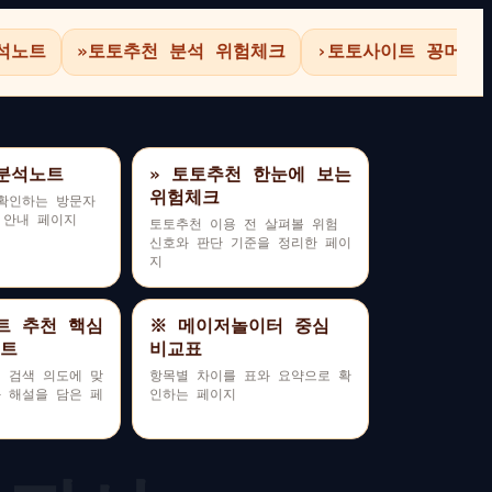
석노트
»
토토추천 분석 위험체크
›
토토사이트 꽁머니 
분석노트
» 토토추천 한눈에 보는
위험체크
확인하는 방문자
 안내 페이지
토토추천 이용 전 살펴볼 위험
신호와 판단 기준을 정리한 페이
지
트 추천 핵심
※ 메이저놀이터 중심
노트
비교표
 검색 의도에 맞
항목별 차이를 표와 요약으로 확
 해설을 담은 페
인하는 페이지