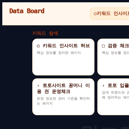
Data Board
○
키워드 인사이
키워드 탐색
○ 키워드 인사이트 허브
□ 검증 체
핵심 정보를 정리한 페이지
핵심 정보를 정
› 토토사이트 꽁머니 이
› 토토 입
용 전 운영체크
검색 트렌드와 
해 정리하는 페
운영 정보와 관리 기준을 확인하
는 페이지