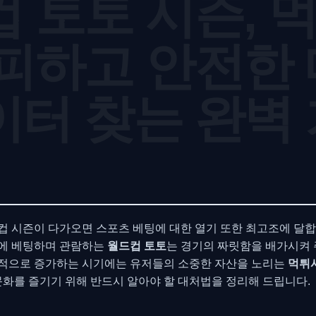
 토토 시즌, 
피하고 안전한
터 찾는 완벽
컵 시즌이 다가오면 스포츠 베팅에 대한 열기 또한 최고조에 달합
기에 베팅하며 관람하는
월드컵 토토
는 경기의 짜릿함을 배가시켜 
발적으로 증가하는 시기에는 유저들의 소중한 자산을 노리는
먹튀
문화를 즐기기 위해 반드시 알아야 할 대처법을 정리해 드립니다.