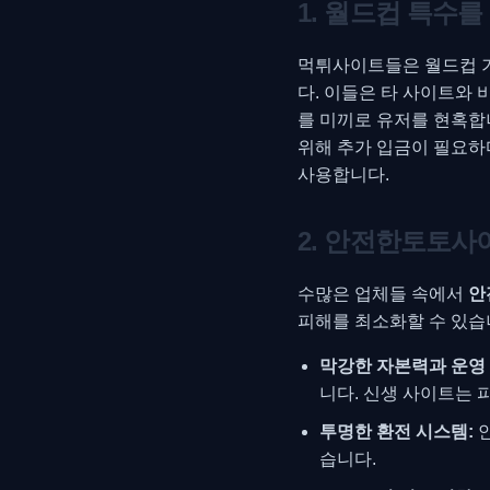
1. 월드컵 특수
먹튀사이트들은 월드컵 기
다. 이들은 타 사이트와 
를 미끼로 유저를 현혹합니
위해 추가 입금이 필요하
사용합니다.
2. 안전한토토사
수많은 업체들 속에서
안
피해를 최소화할 수 있습
막강한 자본력과 운영 
니다. 신생 사이트는 
투명한 환전 시스템:
안
습니다.